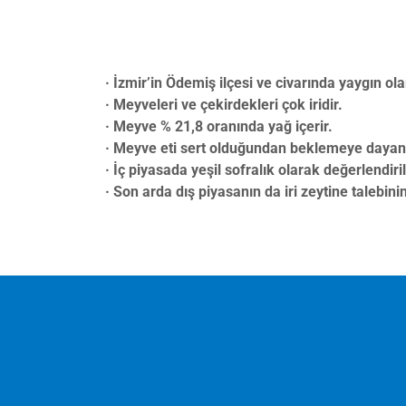
· İzmir’in Ödemiş ilçesi ve civarında yaygın olar
· Meyveleri ve çekirdekleri çok iridir.
· Meyve % 21,8 oranında yağ içerir.
· Meyve eti sert olduğundan beklemeye dayanık
· İç piyasada yeşil sofralık olarak değerlendiril
· Son arda dış piyasanın da iri zeytine talebini