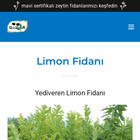
mavi sertifikalı zeytin fidanlarımızı keşfedin
Limon Fidanı
Yediveren Limon Fidanı